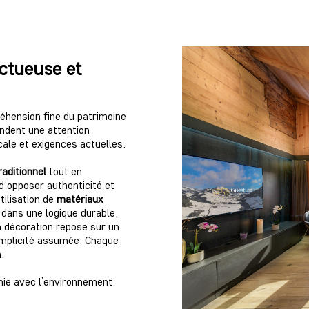
ectueuse et
hension fine du patrimoine
andent une attention
ocale et exigences actuelles.
raditionnel
tout en
 d’opposer authenticité et
utilisation de
matériaux
 dans une logique durable,
 décoration repose sur un
implicité assumée. Chaque
.
onie avec l’environnement