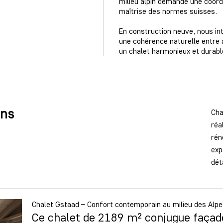
milieu alpin demande une coord
maîtrise des normes suisses.
En construction neuve, nous in
une cohérence naturelle entre a
un chalet harmonieux et durabl
ons
Cha
réa
rén
exp
dét
Chalet Gstaad – Confort contemporain au milieu des Alp
Ce chalet de 2189 m² conjugue façade 