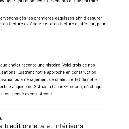
ination rigoureuse des intervenants et une parfaite
tervenons dès les premières esquisses afin d’assurer
rchitecture extérieure et architecture d’intérieur, pour
e.
que chalet raconte une histoire. Voici trois de nos
lisations illustrant notre approche en construction,
ovation ou aménagement de chalet, reflet de notre
ertise acquise de Gstaad à Crans-Montana, où chaque
ail est pensé avec justesse.
es
traditionnelle et intérieurs