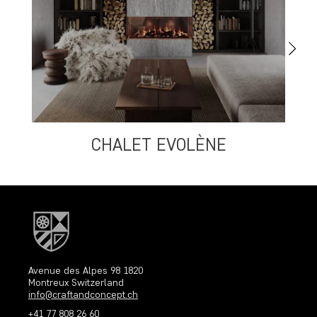
CHALET EVOLÈNE
S
Avenue des Alpes 98 1820
Montreux Switzerland
info@craftandconcept.ch
+41 77 808 26 60