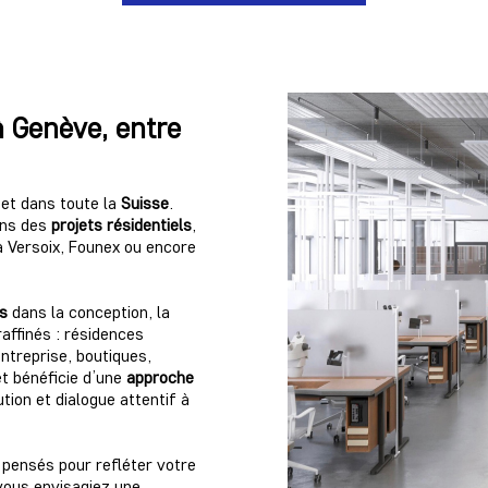
à Genève, entre
et dans toute la
Suisse
.
ans des
projets résidentiels
,
 à
Versoix, Founex ou encore
s
dans la
conception
, la
affinés :
résidences
treprise, boutiques,
et bénéficie d’une
approche
ution
et
dialogue attentif
à
pensés pour refléter votre
vous envisagiez une