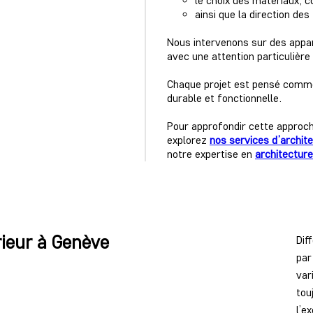
le choix des matériaux, c
ainsi que la direction des
Nous intervenons sur des app
avec une attention particulière p
Chaque projet est pensé comme 
durable et fonctionnelle.
Pour approfondir cette approc
explorez
nos services d’archit
notre expertise en
architecture
rieur à Genève
Dif
par
var
tou
l’e