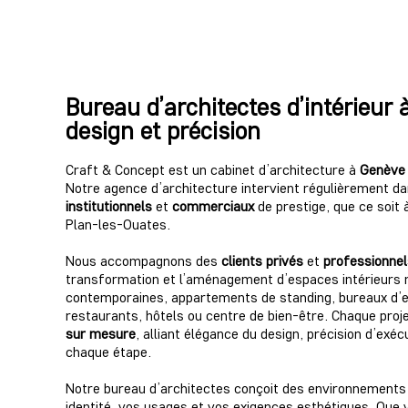
Bureau d’architectes d’intérieur 
design et précision
Craft & Concept est un
cabinet d’architecture
à
Genève
Notre
agence d’architecture
intervient régulièrement d
institutionnels
et
commerciaux
de prestige, que ce soit
Plan-les-Ouates
.
Nous accompagnons des
clients privés
et
professionnel
transformation
et l’
aménagement
d’espaces intérieurs r
contemporaines, appartements de standing, bureaux d’en
restaurants, hôtels ou centre de bien-être
. Chaque proj
sur mesure
, alliant
élégance du design
,
précision d’exéc
chaque étape.
Notre
bureau d’architectes
conçoit des environnements 
identité, vos usages et vos exigences esthétiques. Que 