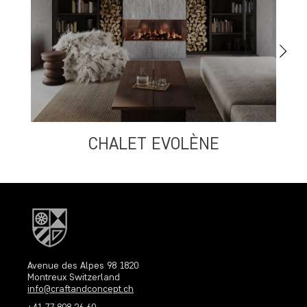
CHALET EVOLÈNE
S
Avenue des Alpes 98 1820
Montreux Switzerland
info@craftandconcept.ch