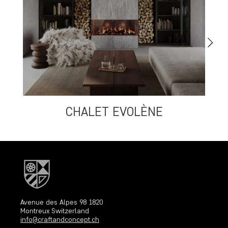
CHALET EVOLÈNE
S
Avenue des Alpes 98 1820
Montreux Switzerland
info@craftandconcept.ch