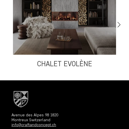
CHALET EVOLÈNE
S
Avenue des Alpes 98 1820
Montreux Switzerland
info@craftandconcept.ch