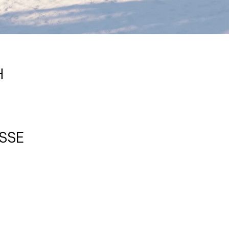
H
ISSE